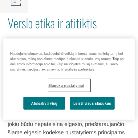
Verslo etika ir atitiktis
Mūsų veiklos pagrindas –
Naudojame slapukus, kad svetainė veiktų tinkamai, suasmenintų turinį bei
skelbimus, teiktų socialinės medijos funkcijas ir analizuotų srautą. Taip pat
dalijamės informacija apie tai, kaip naudojatės mūsų svetaine, su savo
sąžiningumas ir etika.
socialinės medijos, reklamavimo ir analizės partneriais.
Slapukų nustatymai
„MENARINI Group“ elgesio kodeksas išreiškia
vertybes, kurios įkvepia mūsų Grupės
Atsisakyti visų
Leisti visus slapukus
darbuotojus. Mūsų ketinimai atstovauti bendrovės
„MENARINI“ ar jos dukterinių įmonių interesams
jokiu būdu nepateisina elgesio, prieštaraujančio
šiame elgesio kodekse nustatytiems principams.