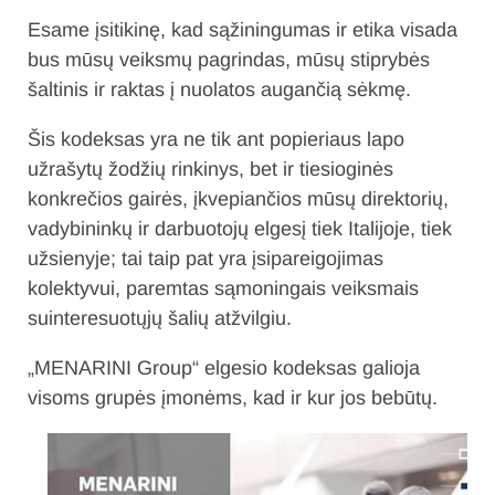
Esame įsitikinę, kad sąžiningumas ir etika visada
bus mūsų veiksmų pagrindas, mūsų stiprybės
šaltinis ir raktas į nuolatos augančią sėkmę.
Šis kodeksas yra ne tik ant popieriaus lapo
užrašytų žodžių rinkinys, bet ir tiesioginės
konkrečios gairės, įkvepiančios mūsų direktorių,
vadybininkų ir darbuotojų elgesį tiek Italijoje, tiek
užsienyje; tai taip pat yra įsipareigojimas
kolektyvui, paremtas sąmoningais veiksmais
suinteresuotųjų šalių atžvilgiu.
„MENARINI Group“ elgesio kodeksas galioja
visoms grupės įmonėms, kad ir kur jos bebūtų.