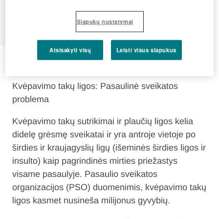
MENU
Slapukų nustatymai
Atsisakyti visų
Leisti visus slapukus
Kvėpavimo sistema
Kvėpavimo takų ligos: Pasaulinė sveikatos
problema
Kvėpavimo takų sutrikimai ir plaučių ligos kelia
didelę grėsmę sveikatai ir yra antroje vietoje po
širdies ir kraujagyslių ligų (išeminės širdies ligos ir
insulto) kaip pagrindinės mirties priežastys
visame pasaulyje. Pasaulio sveikatos
organizacijos (PSO) duomenimis, kvėpavimo takų
ligos kasmet nusineša milijonus gyvybių.