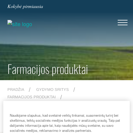
Kokybė pirmiausia
Farmacijos produktai
PRADŽIA
GYDYMO SRITYS
FARMACIJOS PRODUKTAI
KVĖPAVIMO SISTEMA IR ALERGIJA
KVĖPAVIMO SISTEMA
Naudojame slapukus, kad svetainė veiktų tinkamai, suasmenintų turinį bei
skelbimus, teiktų socialinės medijos funkcijas ir analizuotų srautą. Taip pat
dalijamės informacija apie tai, kaip naudojatės mūsų svetaine, su savo
socialinės medijos, reklamavimo ir analizės partneriais.