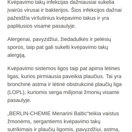
Kvėpavimo takų infekcijas dažniausiai sukelia
įvairūs virusai ir bakterijos. Šios infekcijos dažnai
pažeidžia viršutinius kvėpavimo takus ir yra
paplitusios visame pasaulyje.
Alergenai, pavyzdžiui, žiedadulkės ir pelėsių
sporos, taip pat gali sukelti kvėpavimo takų
alergiją.
Kvėpavimo sistemos ligos taip pat apima lėtines
ligas, kurios pirmiausia paveikia plaučius. Tai yra
bronchinė astma ir lėtinė obstrukcinė plaučių liga
(LOPL), kuriomis serga milijonai žmonių visame
pasaulyje.
„BERLIN-CHEMIE Menarini Baltic“teikia vaistus
žmonėms, sergantiems kvėpavimo takų
sutrikimais ir plaučių ligomis, pavyzdžiui, astma,